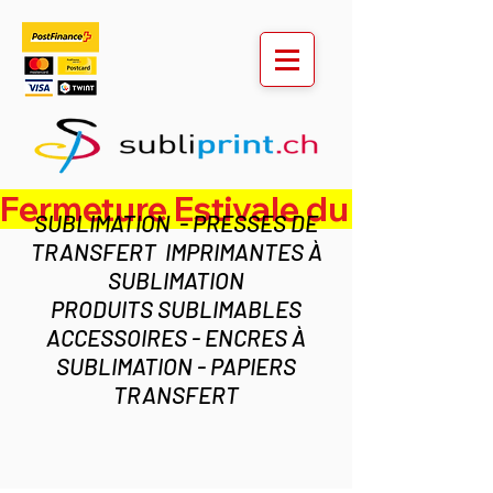
Fermeture Estivale du lundi 3 au ven
SUBLIMATION - PRESSES DE
TRANSFERT IMPRIMANTES À
SUBLIMATION
PRODUITS SUBLIMABLES
ACCESSOIRES - ENCRES À
SUBLIMATION - PAPIERS
TRANSFERT