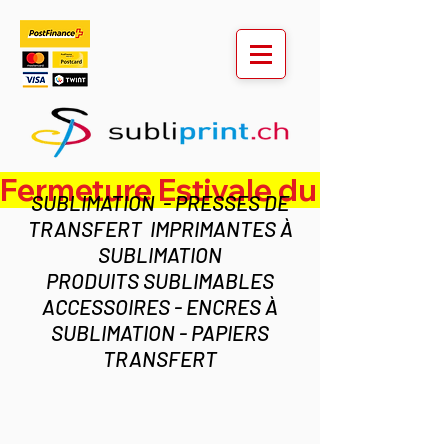
Fermeture Estivale du lundi 3 au ven
SUBLIMATION - PRESSES DE
TRANSFERT IMPRIMANTES À
SUBLIMATION
PRODUITS SUBLIMABLES
ACCESSOIRES - ENCRES À
SUBLIMATION - PAPIERS
TRANSFERT