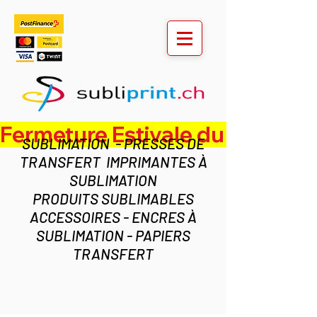
Fermeture Estivale du lundi 3 au ven
SUBLIMATION - PRESSES DE
TRANSFERT IMPRIMANTES À
SUBLIMATION
PRODUITS SUBLIMABLES
ACCESSOIRES - ENCRES À
SUBLIMATION - PAPIERS
TRANSFERT