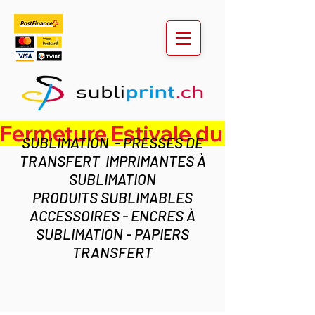
Fermeture Estivale du lundi 3 au ven
SUBLIMATION - PRESSES DE
TRANSFERT IMPRIMANTES À
SUBLIMATION
PRODUITS SUBLIMABLES
ACCESSOIRES - ENCRES À
SUBLIMATION - PAPIERS
TRANSFERT