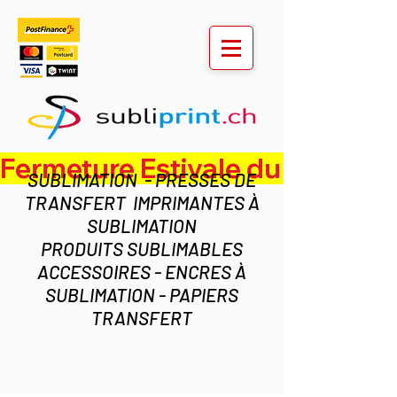
Fermeture Estivale du lundi 3 au ven
SUBLIMATION - PRESSES DE
TRANSFERT IMPRIMANTES À
SUBLIMATION
PRODUITS SUBLIMABLES
ACCESSOIRES - ENCRES À
SUBLIMATION - PAPIERS
TRANSFERT