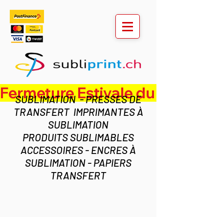
Fermeture Estivale du lundi 3 au ven
SUBLIMATION - PRESSES DE
TRANSFERT IMPRIMANTES À
SUBLIMATION
PRODUITS SUBLIMABLES
ACCESSOIRES - ENCRES À
SUBLIMATION - PAPIERS
TRANSFERT