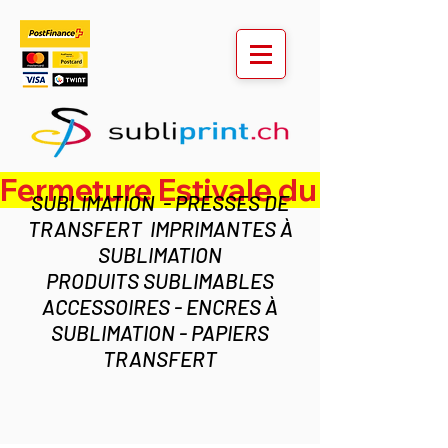
Fermeture Estivale du lundi 3 au ven
SUBLIMATION - PRESSES DE
TRANSFERT IMPRIMANTES À
SUBLIMATION
PRODUITS SUBLIMABLES
ACCESSOIRES - ENCRES À
SUBLIMATION - PAPIERS
TRANSFERT