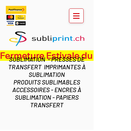
Fermeture Estivale du lundi 3 au ven
SUBLIMATION - PRESSES DE
TRANSFERT IMPRIMANTES À
SUBLIMATION
PRODUITS SUBLIMABLES
ACCESSOIRES - ENCRES À
SUBLIMATION - PAPIERS
TRANSFERT