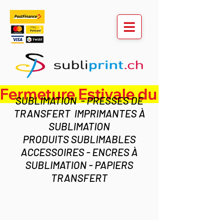
Fermeture Estivale du lundi 3 au ven
SUBLIMATION - PRESSES DE
TRANSFERT IMPRIMANTES À
SUBLIMATION
PRODUITS SUBLIMABLES
ACCESSOIRES - ENCRES À
SUBLIMATION - PAPIERS
TRANSFERT