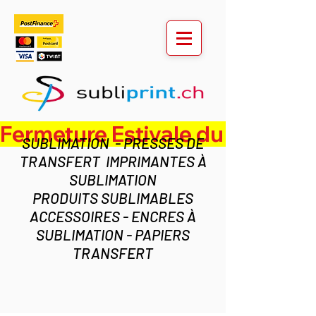
Fermeture Estivale du lundi 3 au ven
SUBLIMATION - PRESSES DE
TRANSFERT IMPRIMANTES À
SUBLIMATION
PRODUITS SUBLIMABLES
ACCESSOIRES - ENCRES À
SUBLIMATION - PAPIERS
TRANSFERT