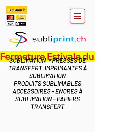
Fermeture Estivale du lundi 3 au ven
SUBLIMATION - PRESSES DE
TRANSFERT IMPRIMANTES À
SUBLIMATION
PRODUITS SUBLIMABLES
ACCESSOIRES - ENCRES À
SUBLIMATION - PAPIERS
TRANSFERT