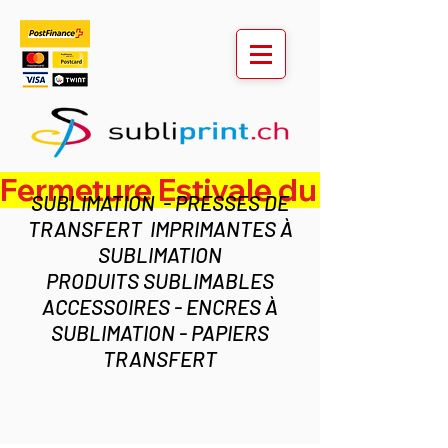
Fermeture Estivale du lundi 3 au ven
SUBLIMATION - PRESSES DE
TRANSFERT IMPRIMANTES À
SUBLIMATION
PRODUITS SUBLIMABLES
ACCESSOIRES - ENCRES À
SUBLIMATION - PAPIERS
TRANSFERT