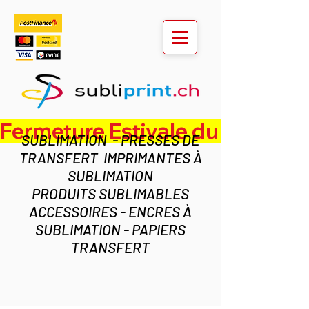
Fermeture Estivale du lundi 3 au ven
SUBLIMATION - PRESSES DE
TRANSFERT IMPRIMANTES À
SUBLIMATION
PRODUITS SUBLIMABLES
ACCESSOIRES - ENCRES À
SUBLIMATION - PAPIERS
TRANSFERT