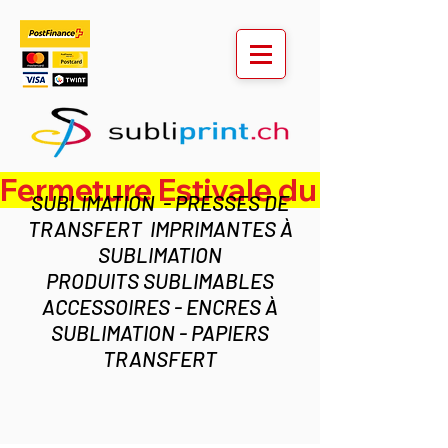
Fermeture Estivale du lundi 3 au ven
SUBLIMATION - PRESSES DE
TRANSFERT IMPRIMANTES À
SUBLIMATION
PRODUITS SUBLIMABLES
ACCESSOIRES - ENCRES À
SUBLIMATION - PAPIERS
TRANSFERT